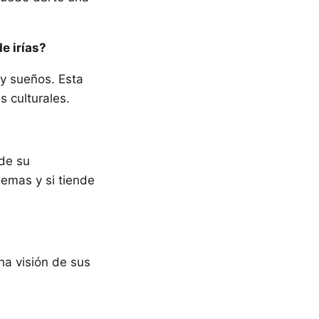
e irías?
 y sueños. Esta
s culturales.
 de su
lemas y si tiende
na visión de sus