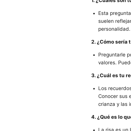
1. ¿Cuáles son t
Esta pregunta 
suelen refleja
personalidad.
2. ¿Cómo sería t
Preguntarle po
valores. Puede
3. ¿Cuál es tu 
Los recuerdos
Conocer sus e
crianza y las
4. ¿Qué es lo qu
La risa es un 