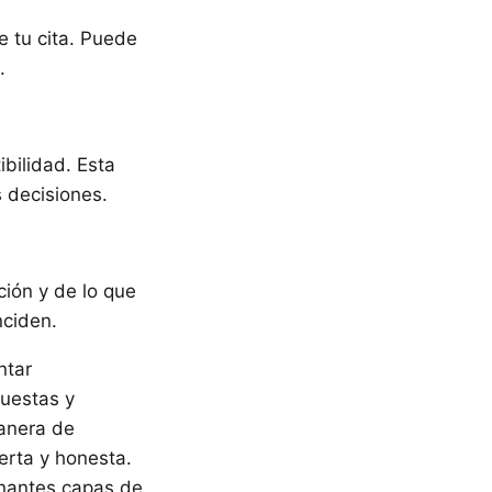
e tu cita. Puede
.
ibilidad. Esta
s decisiones.
ción y de lo que
nciden.
ntar
puestas y
anera de
erta y honesta.
cinantes capas de