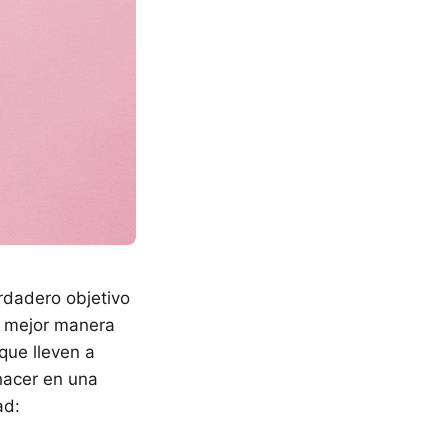
rdadero objetivo
a mejor manera
 que lleven a
 hacer en una
ad: